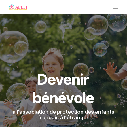
Skip
Menu
to
main
content
Devenir
bénévole
à l’association de protection des enfants
français à l’étranger