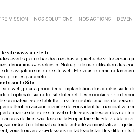
RE MISSION
NOS SOLUTIONS
NOS ACTIONS
DEVENI
ur le site www.apefe.fr
 êtes avertis par un bandeau en bas à gauche de votre écran que
chiers dénommés « cookies ». Notre politique d’utilisation des 
 de navigation sur notre site web. Elle vous informe notamment
ivre pour les paramétrer.
ents sur le Site
t site web, pourra procéder à l’implantation d’un cookie sur le di
uide et optimale sur notre site Internet. Les « cookies » (ou tém
otre ordinateur, votre tablette ou votre mobile aux fins de pers
ne permettent en aucune manière de vous identifier nominativemen
t la performance de notre site web et de vous adresser des cont
n auprès de tiers sauf lorsque le Propriétaire du Site a obtenu 
i, sur ordre d’un tribunal ou toute autorité administrative ou jud
ient, vous trouverez ci-dessous un tableau listant les différents 