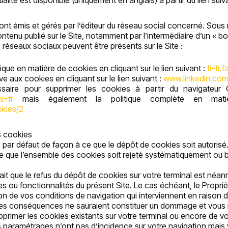
alité est disponible (uniquement en anglais) à partir du lien suiv
ont émis et gérés par l’éditeur du réseau social concerné. Sou
tenu publié sur le Site, notamment par l’intermédiaire d’un « bo
éseaux sociaux peuvent être présents sur le Site :
que en matière de cookies en cliquant sur le lien suivant :
fr-fr
ive aux cookies en cliquant sur le lien suivant :
www.linkedin.com/
saire pour supprimer les cookies à partir du navigateur 
l=fr
mais également la politique complète en mati
okies/2
s cookies
 par défaut de façon à ce que le dépôt de cookies soit autorisé.
 que l’ensemble des cookies soit rejeté systématiquement ou b
fait que le refus du dépôt de cookies sur votre terminal est néa
ces ou fonctionnalités du présent Site. Le cas échéant, le Proprié
 de vos conditions de navigation qui interviennent en raison de
Ces conséquences ne sauraient constituer un dommage et vous 
pprimer les cookies existants sur votre terminal ou encore de 
s paramétrages n’ont pas d’incidence sur votre navigation mais 