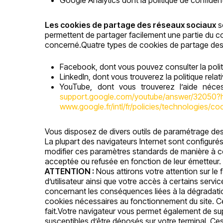
Google Analytics dont la politique de confidenti
Les cookies de partage des réseaux sociaux
s
permettent de partager facilement une partie du con
concerné.Quatre types de cookies de partage des r
Facebook, dont vous pouvez consulter la politi
LinkedIn, dont vous trouverez la politique relat
YouTube, dont vous trouverez l’aide néces
support.google.com/youtube/answer/32050?h
www.google.fr/intl/fr/policies/technologies/co
Vous disposez de divers outils de paramétrage de
La plupart des navigateurs Internet sont configurés
modifier ces paramètres standards de manière à ce
acceptée ou refusée en fonction de leur émetteur.
ATTENTION :
Nous attirons votre attention sur le 
d’utilisateur ainsi que votre accès à certains servi
concernant les conséquences liées à la dégradation
cookies nécessaires au fonctionnement du site. 
fait.Votre navigateur vous permet également de su
susceptibles d’être déposés sur votre terminal. Ce