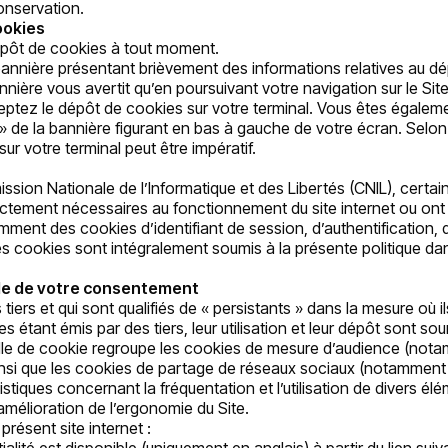
conservation.
ookies
épôt de cookies à tout moment.
bannière présentant brièvement des informations relatives au dé
nière vous avertit qu’en poursuivant votre navigation sur le Si
ceptez le dépôt de cookies sur votre terminal. Vous êtes égale
 » de la bannière figurant en bas à gauche de votre écran. Selon
r votre terminal peut être impératif.
n Nationale de l’Informatique et des Libertés (CNIL), certain
tement nécessaires au fonctionnement du site internet ou ont pou
mment des cookies d’identifiant de session, d’authentification, 
s cookies sont intégralement soumis à la présente politique dan
able de votre consentement
ers et qui sont qualifiés de « persistants » dans la mesure où i
s étant émis par des tiers, leur utilisation et leur dépôt sont sou
ille de cookie regroupe les cookies de mesure d’audience (notam
 ainsi que les cookies de partage de réseaux sociaux (notamment
stiques concernant la fréquentation et l’utilisation de divers
amélioration de l’ergonomie du Site.
 présent site internet :