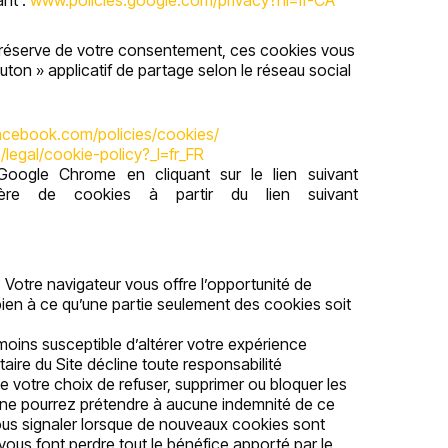
ant :
www.policies.google.com/privacy?hl=fr-CA
s réserve de votre consentement, ces cookies vous
uton » applicatif de partage selon le réseau social
.facebook.com/policies/cookies/
legal/cookie-policy?_l=fr_FR
Google Chrome en cliquant sur le lien suivant
ère de cookies à partir du lien suivant
 Votre navigateur vous offre l’opportunité de
ien à ce qu’une partie seulement des cookies soit
nmoins susceptible d’altérer votre expérience
taire du Site décline toute responsabilité
 votre choix de refuser, supprimer ou bloquer les
ne pourrez prétendre à aucune indemnité de ce
vous signaler lorsque de nouveaux cookies sont
vous font perdre tout le bénéfice apporté par le